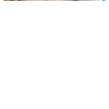
مكنون ميديا
محرك المجموعة الرقمي والإبداعي.
نحن نصنع المحتوى الذي يأسر العقول، ونبني المنصات الرقمية
التي تشكل المستقبل.
نتخصص في صناعة وإدارة الإعلام المرئي، وتطوير تطبيقات
الهواتف والمواقع الإلكترونية المبتكرة، بالإضافة إلى هندسة
البرمجيات المدنية والعسكرية التي تخدم قطاعات متنوعة.